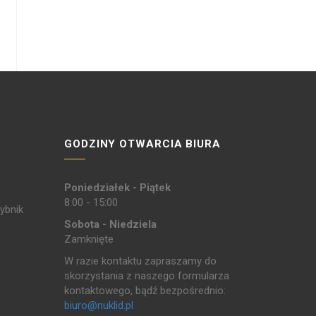
GODZINY OTWARCIA BIURA
Poniedziałek - Piątek
8:00 - 15:00
ybnik
Sobota - Niedziela
Zamknięte
W razie kontaktu zapraszamy do
skorzystania z naszego formularza
kontaktowego, bądź bezpośrednio:
biuro@nuklid.pl