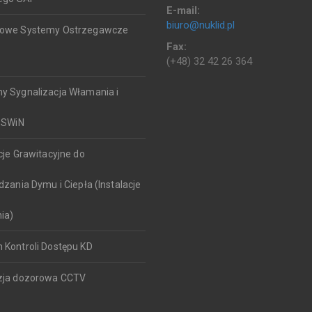
E-mail:
biuro@nuklid.pl
kowe Systemy Ostrzegawcze
Fax:
(+48) 32 42 26 364
y Sygnalizacja Włamania i
SSWiN
cje Grawitacyjne do
ania Dymu i Ciepła (Instalacje
ia)
 Kontroli Dostępu KD
zja dozorowa CCTV