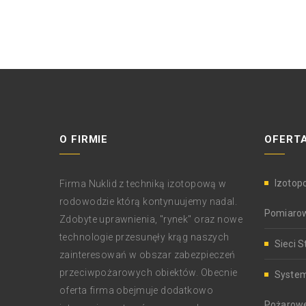
O FIRMIE
OFERTA
Izotop
Firma Nuklid z techniką izotopową w
rodowodzie którą kontynuujemy nadal.
Pomiaro
Zdobyte uprawnienia, "rynek" oraz nowe
technologie przesunęły krąg naszych
Sieci S
zainteresowań w obszar zabezpieczeń
przeciwpożarowych obiektów. Obecnie
System
oferta firma obejmuje dodatkowo
Pożarow