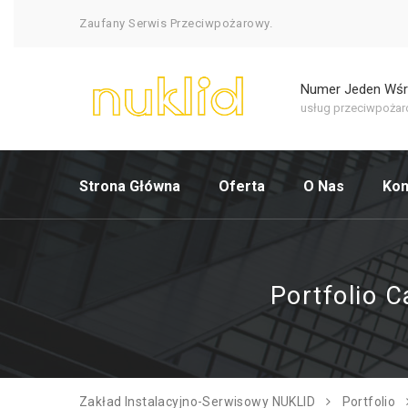
Zaufany Serwis Przeciwpożarowy.
Numer Jeden Wś
usług przeciwpoża
Strona Główna
Oferta
O Nas
Kon
Portfolio C
Zakład Instalacyjno-Serwisowy NUKLID
Portfolio