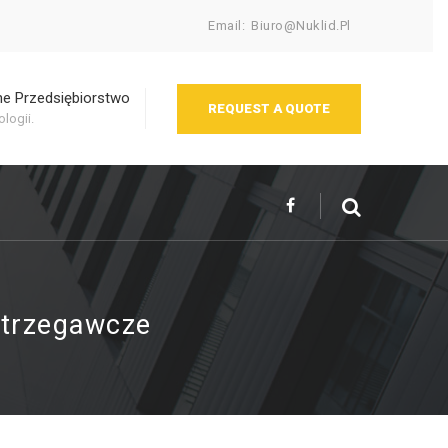
Email:
Biuro@nuklid.pl
e Przedsiębiorstwo
REQUEST A QUOTE
logii.
trzegawcze