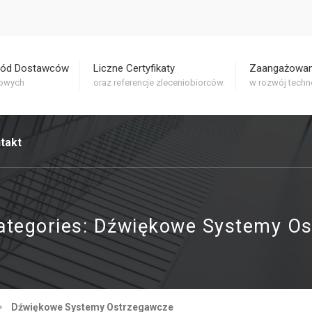
ród Dostawców
Liczne Certyfikaty
Zaangażowan
rowych
oraz referencje zleceniobiorców.
w rozwój techno
takt
ategories:
Dźwiękowe Systemy Os
Dźwiękowe Systemy Ostrzegawcze