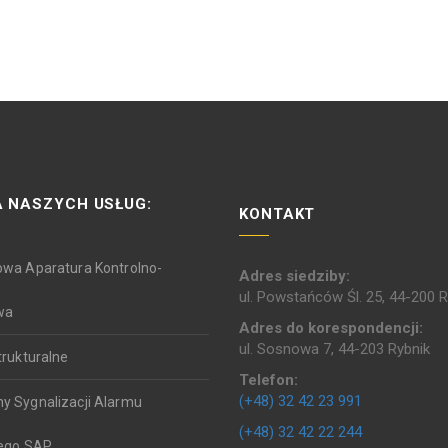
 NASZYCH USŁUG:
KONTAKT
owa Aparatura Kontrolno-
Adres siedziby:
ul. Powstańców Śl. 25, 44-200 R
wa
Adres do korespondencji:
ul. Sosnowa 7, 44-203 Rybnik
trukturalne
Telefon:
(+48) 32 42 23 991
y Sygnalizacji Alarmu
(+48) 32 42 22 244
ego SAP