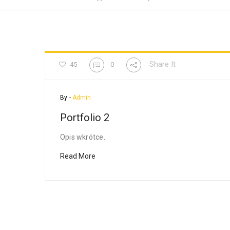
Share It
45
0
By -
Admin
Portfolio 2
Opis wkrótce.
Read More