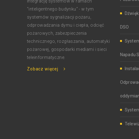
integrację systemów w ramach
"inteligentnego budynku" - w tym
Dźwię
systemów sygnalizacji pożaru,
odprowadzania dymu i ciepła, odcięć
DSO
pożarowych, zabezpieczenia
System
technicznego, rozgłaszania, automatyki
pożarowej, gospodarki mediami i sieci
Napadu 
teleinformatyczne.
Instala
Zobacz więcej
Odprowadz
oddymian
System
Telewi