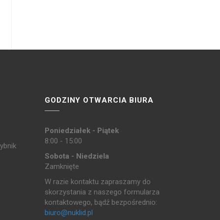
GODZINY OTWARCIA BIURA
Poniedziałek - Piątek
8:00 - 15:00
ybnik
Sobota - Niedziela
Zamknięte
W razie kontaktu zapraszamy do
skorzystania z naszego formularza
kontaktowego, bądź bezpośrednio:
biuro@nuklid.pl