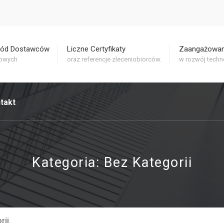
ród Dostawców
Liczne Certyfikaty
Zaangażowan
rowych
oraz referencje zleceniobiorców.
w rozwój techno
takt
Kategoria:
Bez Kategorii
rii