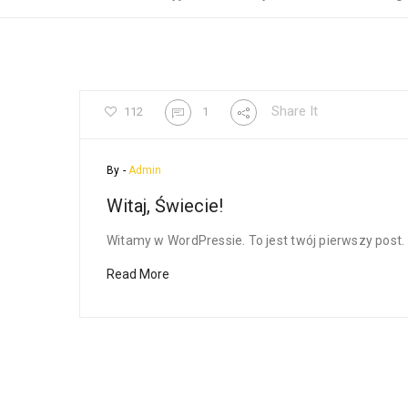
Share It
112
1
By -
Admin
Witaj, Świecie!
Witamy w WordPressie. To jest twój pierwszy post. E
Read More