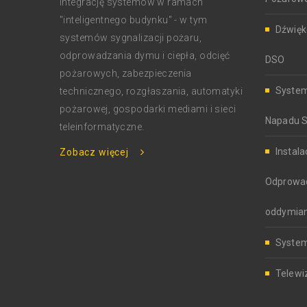
integrację systemów w ramach
"inteligentnego budynku" - w tym
Dźwię
systemów sygnalizacji pożaru,
odprowadzania dymu i ciepła, odcięć
DSO
pożarowych, zabezpieczenia
System
technicznego, rozgłaszania, automatyki
pożarowej, gospodarki mediami i sieci
Napadu 
teleinformatyczne.
Instala
Zobacz więcej
Odprowadz
oddymian
System
Telewi