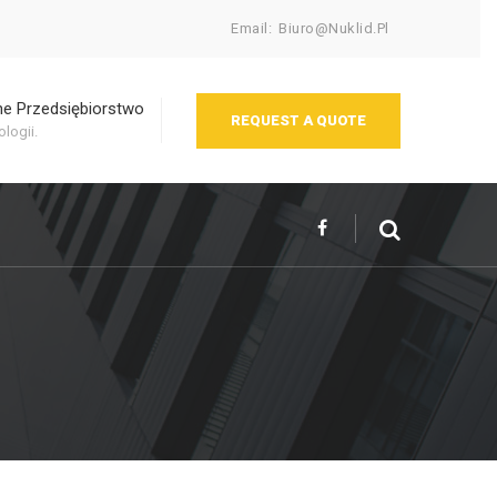
Email:
Biuro@nuklid.pl
e Przedsiębiorstwo
REQUEST A QUOTE
logii.