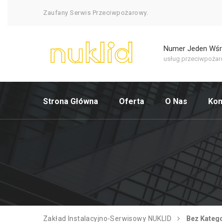
Zaufany Serwis Przeciwpożarowy.
Numer Jeden Wś
usług przeciwpoża
Strona Główna
Oferta
O Nas
Kon
Zakład Instalacyjno-Serwisowy NUKLID
Bez Katego