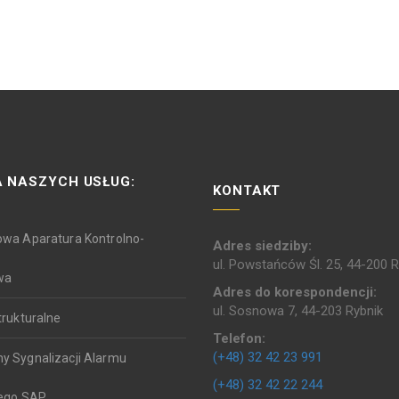
 NASZYCH USŁUG:
KONTAKT
owa Aparatura Kontrolno-
Adres siedziby:
ul. Powstańców Śl. 25, 44-200 R
wa
Adres do korespondencji:
ul. Sosnowa 7, 44-203 Rybnik
trukturalne
Telefon:
(+48) 32 42 23 991
y Sygnalizacji Alarmu
(+48) 32 42 22 244
ego SAP