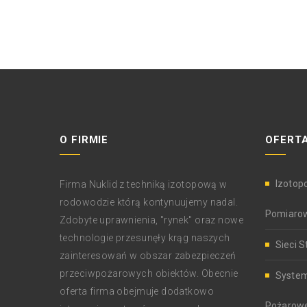
O FIRMIE
OFERTA
Izotop
Firma Nuklid z techniką izotopową w
rodowodzie którą kontynuujemy nadal.
Pomiaro
Zdobyte uprawnienia, "rynek" oraz nowe
technologie przesunęły krąg naszych
Sieci S
zainteresowań w obszar zabezpieczeń
przeciwpożarowych obiektów. Obecnie
System
oferta firma obejmuje dodatkowo
Pożarow