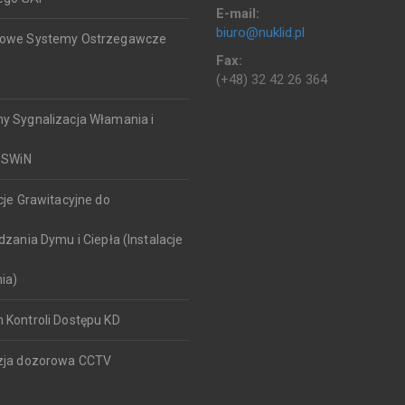
E-mail:
biuro@nuklid.pl
kowe Systemy Ostrzegawcze
Fax:
(+48) 32 42 26 364
y Sygnalizacja Włamania i
SSWiN
cje Grawitacyjne do
ania Dymu i Ciepła (Instalacje
ia)
 Kontroli Dostępu KD
zja dozorowa CCTV