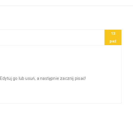
13
paź
dytuj go lub usuń, a następnie zacznij pisać!