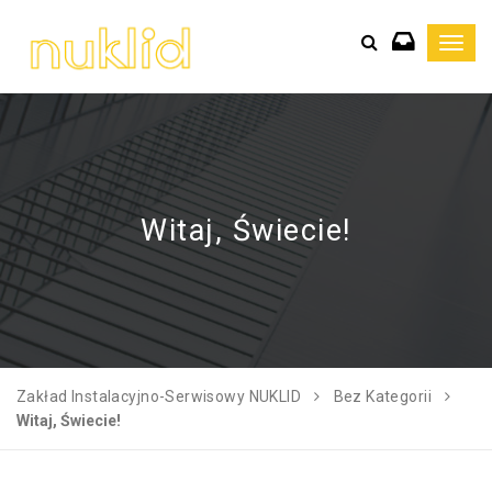
Toggl
navig
Witaj, Świecie!
Zakład Instalacyjno-Serwisowy NUKLID
Bez Kategorii
Witaj, Świecie!