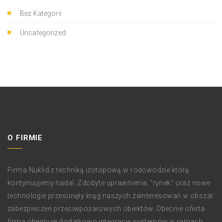
Bez Kategorii
Uncategorized
O FIRMIE
Firma Nuklid z techniką izotopową w rodowodzie którą
kontynuujemy nadal. Zdobyte uprawnienia, "rynek" oraz nowe
technologie przesunęły krąg naszych zainteresowań w obszar
zabezpieczeń przeciwpożarowych obiektów. Obecnie oferta
firma obejmuje dodatkowo integrację systemów w ramach