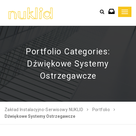
Toggl
navig
Portfolio Categories:
Dźwiękowe Systemy
Ostrzegawcze
Zakład Instalacyjno-Serwisowy NUKLID
Portfolio
Dźwiękowe Systemy Ostrzegawcze