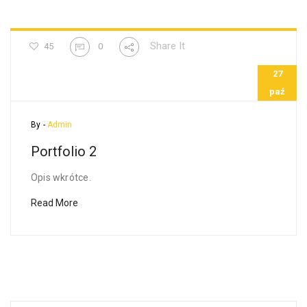
Share It
45
0
27
paź
By -
Admin
Portfolio 2
Opis wkrótce.
Read More