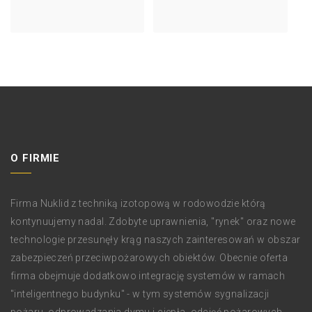
Previous
Next
Project
Project
O FIRMIE
Firma Nuklid z techniką izotopową w rodowodzie którą
kontynuujemy nadal. Zdobyte uprawnienia, "rynek" oraz nowe
technologie przesunęły krąg naszych zainteresowań w obszar
zabezpieczeń przeciwpożarowych obiektów. Obecnie oferta
firma obejmuje dodatkowo integrację systemów w ramach
"inteligentnego budynku" - w tym systemów sygnalizacji