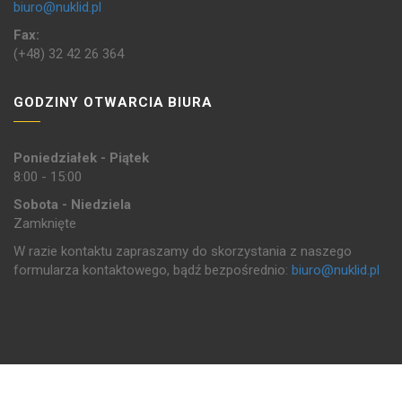
biuro@nuklid.pl
Fax:
(+48) 32 42 26 364
GODZINY OTWARCIA BIURA
Poniedziałek - Piątek
8:00 - 15:00
Sobota - Niedziela
Zamknięte
W razie kontaktu zapraszamy do skorzystania z naszego
formularza kontaktowego, bądź bezpośrednio:
biuro@nuklid.pl
Copyrights © 2017 All Rights Reserved